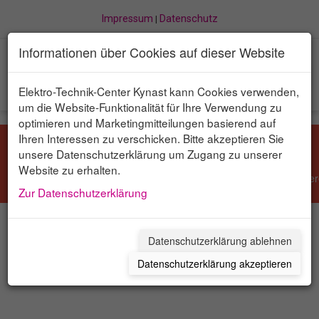
Impressum
Datenschutz
|
Informationen über Cookies auf dieser Website
Navigation
Elektro-Technik-Center Kynast kann Cookies verwenden,
um die Website-Funktionalität für Ihre Verwendung zu
optimieren und Marketingmitteilungen basierend auf
Ihren Interessen zu verschicken. Bitte akzeptieren Sie
Revolution Slider Fehler: Slider with alias
not found.
unsere Datenschutzerklärung um Zugang zu unserer
Website zu erhalten.
Maybe you mean: 'Slider Startseite' or 'Produkte' or 'elektro' or 'refere
Zur Datenschutzerklärung
Datenschutzerklärung ablehnen
Datenschutzerklärung akzeptieren